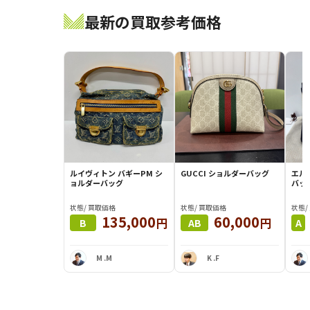
最新の買取参考価格
ルイヴィトン バギーPM シ
GUCCI ショルダーバッグ
エルメ
ョルダーバッグ
バッ
状態/ 買取価格
状態/ 買取価格
状態/
135,000
60,000
円
円
B
AB
A
M .M
K .F