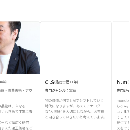
C .S
h .m
8年)
(鑑定士歴11年)
楽器・骨董美術・アウ
専門ジャンル：
宝石
専門ジ
物の価値が何でもAIでシフトしていく
mono
お品物は、単なる
時代になりますが、あえてアナログ
ちろん
想いも含めて丁寧に査
な“人間味”を大切にしながら、お客様
ョナル
と向き合っていきたいと考えています。
そして
ビーなど幅広く研究
提供す
踏まえた適正価格をご
スをで