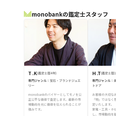
monobankの鑑定士スタッフ
T .K
H .T
(鑑定士歴4年)
(鑑定士歴1
専門ジャンル：
宝石・ブランドジュエ
専門ジャンル：
リー
トドア
monobankのバイヤーとしてモノを公
お客様の大切な
正公平な価値で査定します。最新の市
「物」ではなく
場動向を元に価値を伝えられることが
定いたします。
強みです。
家電・工具・ホ
し、市場動向を