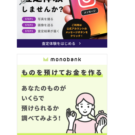
CHANEL ボストンバッグ
LOUIS VUITTON キャリー
HERMES エヴリンⅢG
オールPM
状態/ 買取価格
状態/ 買取価格
状態/ 買取価格
170,000
340,000
330,00
円
円
B
S
AB
Y .T
Y .T
Y .T