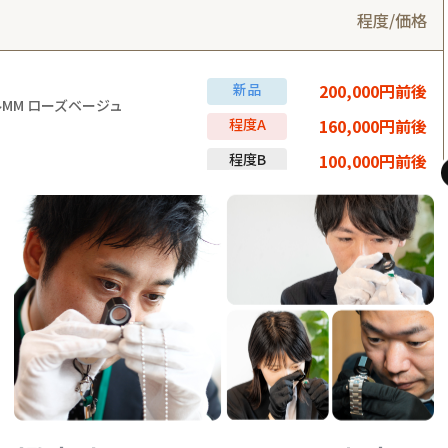
程度/価格
新品
200,000円前後
ルMM ローズベージュ
程度A
160,000円前後
程度B
100,000円前後
新品
90,000円前後
ト リバース ポルトフォイユ・サラ
程度A
75,000円前後
程度B
40,000円前後
価格を確認できます。買取価格は商品の状態や時期により変動します。