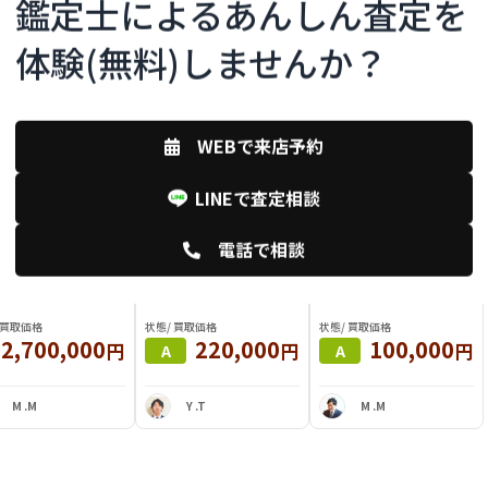
鑑定士によるあんしん査定を
体験(無料)しませんか？
WEBで来店予約
LINEで査定相談
電話で相談
ス バーキン25 ハンド
LOUIS VUITTON オンザゴ
Dior チェーンウォレット
グ
ーMM
 買取価格
状態/ 買取価格
状態/ 買取価格
2,700,000
220,000
100,000
円
円
円
A
A
M .M
Y .T
M .M