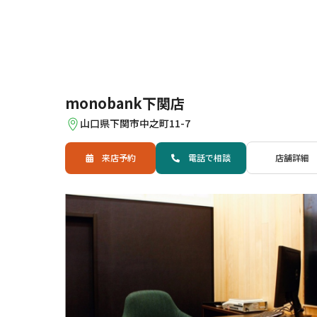
monobank下関店
山口県下関市中之町11-7
来店予約
電話
で
相談
店舗詳細