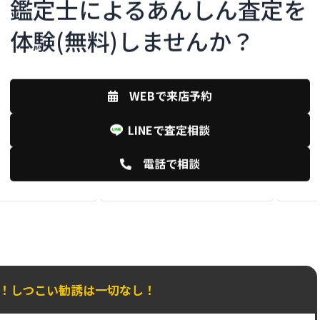
鑑定士によるあんしん査定を
体験(無料)しませんか？
C .S
h .m
8年)
(鑑定士歴11年)
楽器・骨董美術・アウ
専門ジャンル：
宝石
専門ジ
WEBで来店予約
物の価値が何でもAIでシフトしていく
mono
お品物は、単なる
時代になりますが、あえてアナログ
ちろん
LINEで査定相談
想いも含めて丁寧に査
な“人間味”を大切にしながら、お客様
ョナル
と向き合っていきたいと考えています。
そして
電話で相談
ビーなど幅広く研究
提供す
踏まえた適正価格をご
スをで
趣味は
K！しつこい勧誘は一切なし！