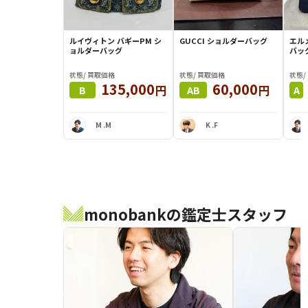
ルイヴィトン バギーPM シ
GUCCI ショルダーバッグ
エルメ
ョルダーバッグ
バッ
状態/ 買取価格
状態/ 買取価格
状態/
135,000
60,000
円
円
B
AB
A
M .M
K .F
monobankの鑑定士スタッフ