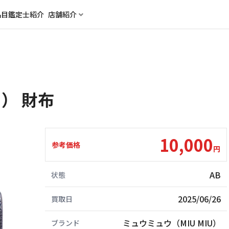
品目
鑑定士紹介
店舗紹介
U） 財布
10,000
参考価格
円
AB
状態
2025/06/26
買取日
ミュウミュウ（MIU MIU）
ブランド