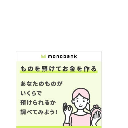
(鑑定士歴4年)
ャンル：
バッグ
bankはお客様に寄り添うのはも
。モノに寄り添うプロフェッシ
です。
モノを見て時代に合った価値を
ることを今回により良いサービ
きるように精進していきます。
ゴルフ、読書、ワインです！