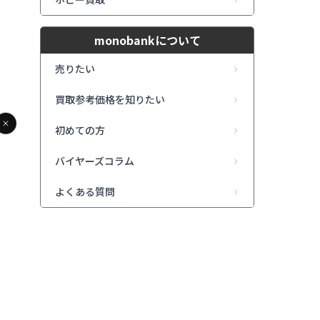
monobankについて
CHANEL ボストンバッグ
LOUIS VUITTON キャリー
HERMES エヴリンⅢG
オールPM
売りたい
状態/ 買取価格
状態/ 買取価格
状態/ 買取価格
170,000
340,000
330,00
円
円
B
S
AB
買取参考価格を知りたい
初めての方
Y .T
Y .T
Y .T
バイヤーズコラム
よくある質問