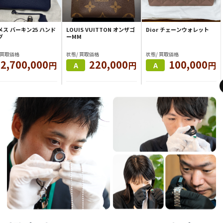
ス バーキン25 ハンド
LOUIS VUITTON オンザゴ
Dior チェーンウォレット
グ
ーMM
 買取価格
状態/ 買取価格
状態/ 買取価格
2,700,000
220,000
100,000
円
円
円
A
A
M .M
Y .T
M .M