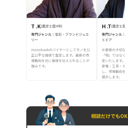
T .K
H .T
(鑑定士歴4年)
(鑑定士歴1
専門ジャンル：
宝石・ブランドジュエ
専門ジャンル：
リー
トドア
monobankのバイヤーとしてモノを公
お客様の大切な
正公平な価値で査定します。最新の市
「物」ではなく
場動向を元に価値を伝えられることが
定いたします。
強みです。
家電・工具・ホ
し、市場動向を
提示します。
相談だけでもO