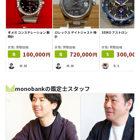
オメガ コンステレーション 腕
ロレックス デイトジャスト 時
SEIKO アストロン
時計
計
状態/ 買取価格
状態/ 買取価格
状態/ 買取価格
100,000
720,000
300,000
円
円
B
B
S
M .M
M .M
R .S
monobankの鑑定士スタッフ