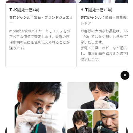
T .K
H .T
(鑑定士歴4年)
(鑑定士歴18年)
専門ジャンル：
宝石・ブランドジュエリ
専門ジャンル：
楽器・骨董美術
ー
トドア
monobankのバイヤーとしてモノを公
お客様の大切なお品物は、単な
正公平な価値で査定します。最新の市
「物」ではなく想いも含めて丁
場動向を元に価値を伝えられることが
定いたします。
強みです。
家電・工具・ホビーなど幅広く
し、市場動向を踏まえた適正価
提示します。