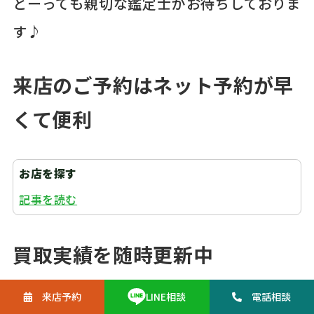
とーっても親切な鑑定士がお待ちしておりま
す♪
来店のご予約はネット予約が早
くて便利
お店を探す
記事を読む
買取実績を随時更新中
来店予約
電話
相談
LINE
相談
https://monobank.jp/works