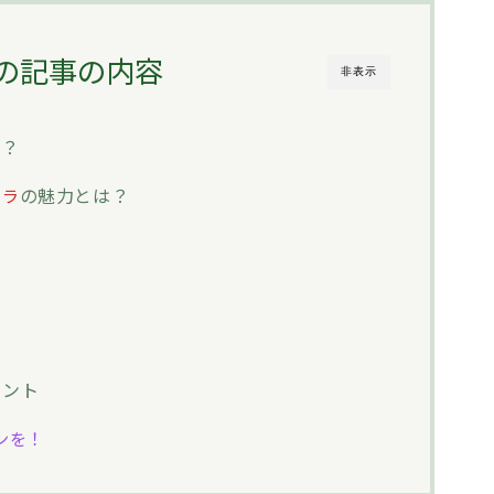
の記事の内容
非表示
ド？
の魅力とは？
カラ
イント
ンを！