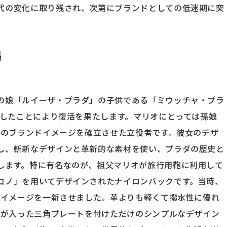
代の変化に取り残され、次第にブランドとしての低迷期に突
場
の娘「ルイーザ・プラダ」の子供である「ミウッチャ・プラ
任したことにより復活を果たします。マリオにとっては孫娘
）のブランドイメージを確立させた立役者です。彼女のデザ
し、斬新なデザインと革新的な素材を使い、プラダの歴史と
します。特に有名なのが、祖父マリオが旅行用鞄に利用して
コノ」を用いてデザインされたナイロンバックです。当時、
のイメージを一新させました。革よりも軽くて撥水性に優れ
ゴが入った三角プレートを付けただけのシンプルなデザイン