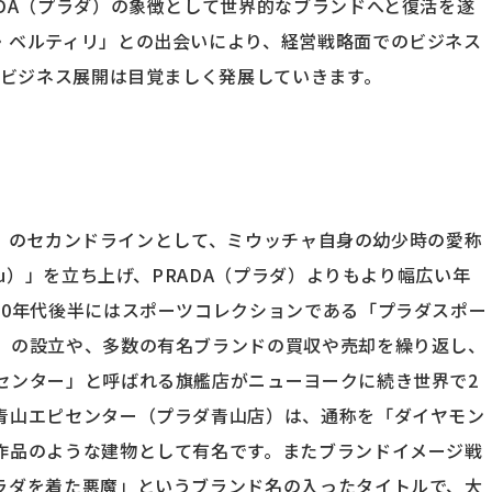
DA（プラダ）の象徴として世界的なブランドへと復活を遂
・ベルティリ」との出会いにより、経営戦略面でのビジネス
のビジネス展開は目覚ましく発展していきます。
ラダ）のセカンドラインとして、ミウッチャ自身の幼少時の愛称
iu）」を立ち上げ、PRADA（プラダ）よりもより幅広い年
90年代後半にはスポーツコレクションである「プラダスポー
」の設立や、多数の有名ブランドの買収や売却を繰り返し、
センター」と呼ばれる旗艦店がニューヨークに続き世界で2
青山エピセンター（プラダ青山店）は、通称を「ダイヤモン
作品のような建物として有名です。またブランドイメージ戦
ラダを着た悪魔」というブランド名の入ったタイトルで、大