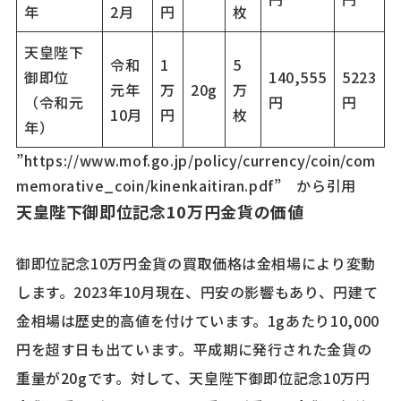
年
2月
円
枚
天皇陛下
令和
1
5
御即位
140,555
5223
元年
万
20g
万
（令和元
円
円
10月
円
枚
年）
”https://www.mof.go.jp/policy/currency/coin/com
memorative_coin/kinenkaitiran.pdf” から引用
天皇陛下御即位記念10万円金貨の価値
御即位記念10万円金貨の買取価格は金相場により変動
します。2023年10月現在、円安の影響もあり、円建て
金相場は歴史的高値を付けています。1gあたり10,000
円を超す日も出ています。平成期に発行された金貨の
重量が20gです。対して、天皇陛下御即位記念10万円