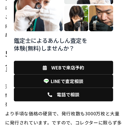
に加え、日本の歴史と文化を称える手段として楽しむ
ことができます。さらに、投資家は金の価値が上昇傾
向期間に、これらの金貨を資産の一部として保有や売
却することを検討する価値があります。
鑑定士によるあんしん査定を
体験(無料)しませんか？
5. 同時に発行された他の記念硬
貨とその市場価値
WEBで来店予約
LINEで査定相談
天皇陛下御即位記念10万円金貨と同時に500円白銅貨
電話で相談
幣も発行されました。表面は特別御料儀装車、裏面は
菊の御紋と束帯の紋様が描かれています。10万円金貨
より手頃な価格の硬貨で、発行枚数も3000万枚と大量
に発行されています。ですので、コレクターに限らず多