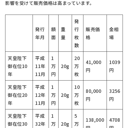
影響を受けて販売価格は高まっています。
発
発行
額
重
行
販売価
金相
年月
面
量
枚
格
場
数
天皇陛下
平成
1
20
41,000
1039
御在位10
11年
万
20g
万
円
円
年
11月
円
枚
天皇陛下
平成
1
10
80,000
3256
御在位20
12年
万
20g
万
円
円
年
11月
円
枚
天皇陛下
平成
1
5
138,000
4708
御在位30
32年
万
20g
万
円
円