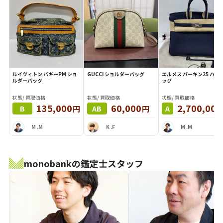
ルイヴィトン バギーPM ショ
GUCCI ショルダーバッグ
エルメス バーキン25 ハンドバ
ルダーバッグ
ッグ
状態/ 買取価格
状態/ 買取価格
状態/ 買取価格
135,000
60,000
2,700,000
円
円
B
AB
A
M .M
K .F
M .M
monobankの鑑定士スタッフ