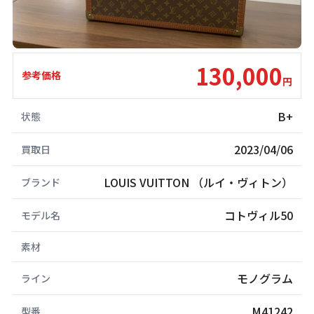
130,000
参考価格
円
B+
状態
2023/04/06
買取日
LOUIS VUITTON （ルイ・ヴィトン）
ブランド
コトヴィル50
モデル名
素材
モノグラム
ライン
M41242
型番