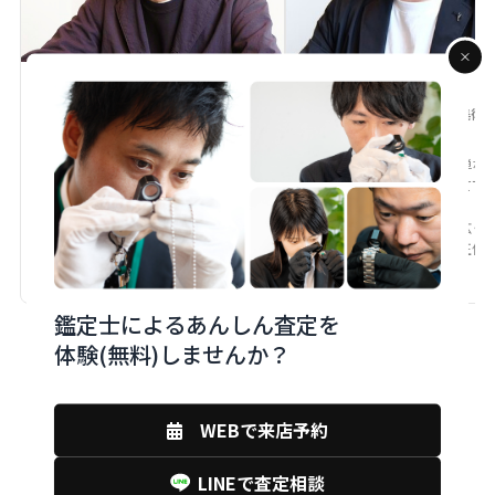
T .K
H .T
(鑑定士歴4年)
(鑑定士歴18年)
専門ジャンル：
宝石・ブランドジュエリ
専門ジャンル：
楽器・骨董美術
ー
トドア
monobankのバイヤーとしてモノを公
お客様の大切なお品物は、単な
正公平な価値で査定します。最新の市
「物」ではなく想いも含めて丁
場動向を元に価値を伝えられることが
定いたします。
強みです。
家電・工具・ホビーなど幅広く
し、市場動向を踏まえた適正価
提示します。
鑑定士によるあんしん査定を
体験(無料)しませんか？
WEBで来店予約
LINEで査定相談