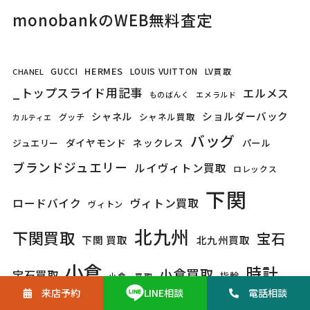
monobankのWEB無料査定
HERMES
GUCCI
LOUIS VUITTON
LV買取
CHANEL
_トップスライド用記事
エルメス
ものばんく
エメラルド
ショルダーバック
シャネル
シャネル買取
グッチ
カルティエ
バッグ
ダイヤモンド
ネックレス
パール
ジュエリー
ブランドジュエリー
ルイヴィトン買取
ロレックス
下関
ロードバイク
ヴィトン買取
ヴィトン
北九州
下関買取
宝石
下関 買取
北九州買取
小倉
時計
小倉買取
宝石買取
指輪
小倉 買取
来店予約
電話
相談
LINE
相談