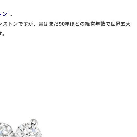
トン
”
。
ンストンですが、実はまだ90年ほどの経営年数で世界五大
す。