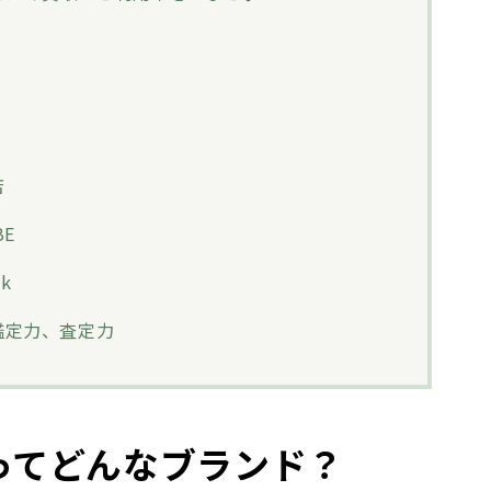
店
BE
k
は鑑定力、査定力
ってどんなブランド？