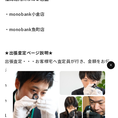
・monobank小倉店
・monobank魚町店
★出張査定ページ説明★
出張査定・・・お客様宅へ査定員が行き、金額をお伝
えしその場で買取できます。
★ＬＩＮＥ査定★
★ＷＥＢ査定★
LINE、メール査定・・・お客様より写真、型番などか