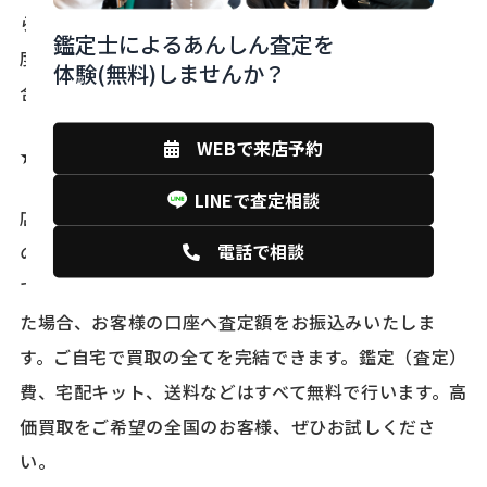
ら簡易査定 店頭買取、出張査定のご依頼前にある程
鑑定士によるあんしん査定を
度の目安金額をお伝えしており価値などを知りたい場
体験(無料)しませんか？
合など手軽にお使えいただけます。
WEBで来店予約
★宅配査定★
LINEで査定相談
店舗まで遠い・お店に行く時間がない時に便利な往復
電話で相談
の送料・手数料無料の宅配サービス 自宅より宅配便に
て店舗へ送り鑑定（査定）後、買取を選択して成立し
た場合、お客様の口座へ査定額をお振込みいたしま
す。ご自宅で買取の全てを完結できます。鑑定（査定）
費、宅配キット、送料などはすべて無料で行います。高
価買取をご希望の全国のお客様、ぜひお試しくださ
い。