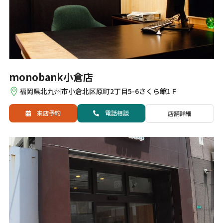
monobank小倉店
福岡県北九州市小倉北区原町2丁目5-6さくら館1Ｆ
来店予約
電話
相談
店舗詳細